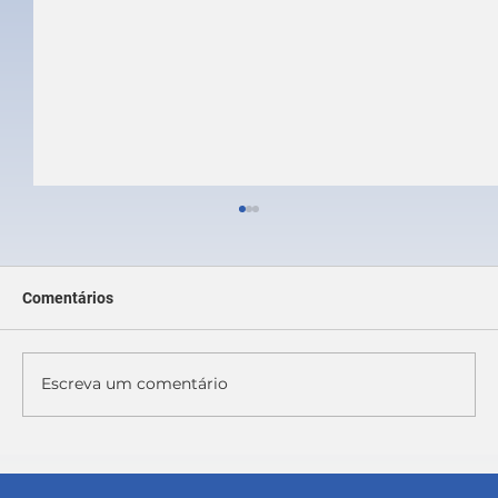
Comentários
Escreva um comentário
NR 01: Quando é obrigatória e por que as
câmaras deveriam adotá-la?