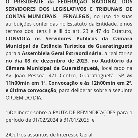
O PRESIDENTE da FEDERAÇÃO NACIONAL DOS 
SERVIDORES DOS LEGISLATIVOS E TRIBUNAIS DE 
CONTAS MUNICIPAIS - FENALEGIS,
 no uso de suas 
atribuições conferidas no Estatuto da Entidade, e nos 
termos dos itens II e III do art. 23 e 47 do Estatuto, 
CONVOCA os Servidores Públicos da Câmara 
Municipal da Estância Turística de Guaratinguetá
para a 
Assembleia Geral Extraordinária
, a realizar-se 
no dia 08 de dezembro de 2023, no Auditório da 
Câmara Municipal de Guaratinguetá,
 localizado na 
Av. João Pessoa, 471 Centro, Guaratinguetá- SP 
às 
11h00min em 1ª. Convocação e às 12h00min em 2ª. 
e última convocação
, para deliberar sobre a seguinte 
ORDEM DO DIA:
1)Deliberar sobre a PAUTA DE REIVINDICAÇÕES para o 
período de 01/02/2024 à 31/01/2025; e
2)Outros assuntos de Interesse Geral.