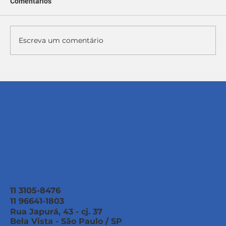
Comentários
Escreva um comentário
NR 01: Quando é obrigatória e por que as
câmaras deveriam adotá-la?
11 3105-8476
11 96641-1803
Rua Japurá, 43 - cj. 37
Bela Vista - São Paulo / SP