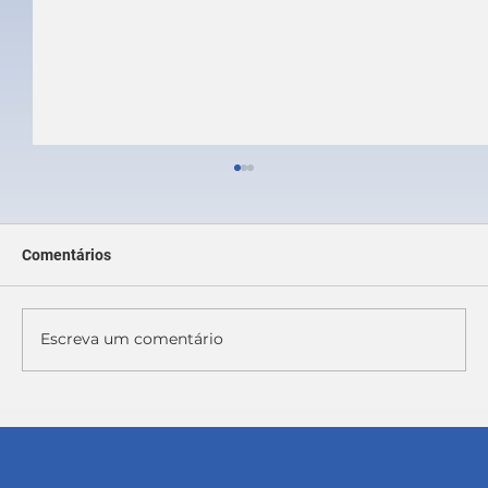
Comentários
Escreva um comentário
NR 01: Quando é obrigatória e por que as
câmaras deveriam adotá-la?